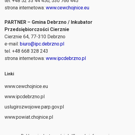
tel. +48 52 33 44 450, 530 766 445
strona internetowa:
www.cewchojnice.eu
PARTNER – Gmina Debrzno / Inkubator
Przedsiębiorczości Cierznie
Cierznie 64, 77-310 Debrzno
e-mail:
biuro@ipc.debrzno.pl
tel. +48 668 328 243
strona internetowa:
www.ipcdebrzno.pl
Linki
www.cewchojnice.eu
www.ipcdebrzno.pl
uslugirozwojowe.parp.gov.pl
www.powiat.chojnice.pl