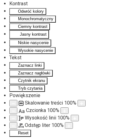
Kontrast
Odwróć kolory
Przejdź do głównej treści
Monochromatyczny
Ciemny kontrast
Jasny kontrast
Niskie nasycenie
Wysokie nasycenie
Tekst
Zaznacz linki
Zaznacz nagłówki
Czytnik ekranu
Tryb czytania
Powiększenie
Skalowanie treści
100
%
Czcionka
100
%
Aa
Wysokość linii
100
%
Odstęp liter
100
%
Reset