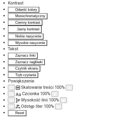
Kontrast
Odwróć kolory
Przejdź do głównej treści
Monochromatyczny
Ciemny kontrast
Jasny kontrast
Niskie nasycenie
Wysokie nasycenie
Tekst
Zaznacz linki
Zaznacz nagłówki
Czytnik ekranu
Tryb czytania
Powiększenie
Skalowanie treści
100
%
Czcionka
100
%
Aa
Wysokość linii
100
%
Odstęp liter
100
%
Reset