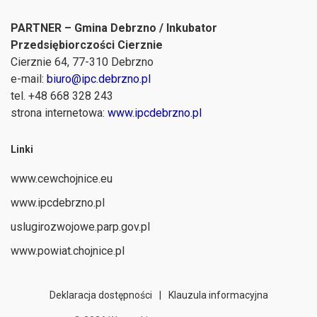
PARTNER – Gmina Debrzno / Inkubator
Przedsiębiorczości Cierznie
Cierznie 64, 77-310 Debrzno
e-mail:
biuro@ipc.debrzno.pl
tel. +48 668 328 243
strona internetowa:
www.ipcdebrzno.pl
Linki
www.cewchojnice.eu
www.ipcdebrzno.pl
uslugirozwojowe.parp.gov.pl
www.powiat.chojnice.pl
Deklaracja dostępności
|
Klauzula informacyjna