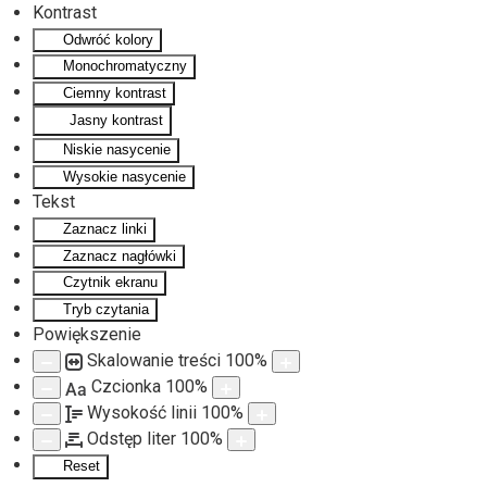
Kontrast
Odwróć kolory
Przejdź do głównej treści
Monochromatyczny
Ciemny kontrast
Jasny kontrast
Niskie nasycenie
Wysokie nasycenie
Tekst
Zaznacz linki
Zaznacz nagłówki
Czytnik ekranu
Tryb czytania
Powiększenie
Skalowanie treści
100
%
Czcionka
100
%
Aa
Wysokość linii
100
%
Odstęp liter
100
%
Reset